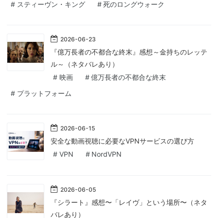
#
スティーヴン・キング
#
死のロングウォーク
2026
-
06
-
23
『億万長者の不都合な終末』感想～金持ちのレッテ
ル～（ネタバレあり）
#
映画
#
億万長者の不都合な終末
#
プラットフォーム
2026
-
06
-
15
安全な動画視聴に必要なVPNサービスの選び方
#
VPN
#
NordVPN
2026
-
06
-
05
『シラート』感想〜「レイヴ」という場所〜（ネタ
バレあり）