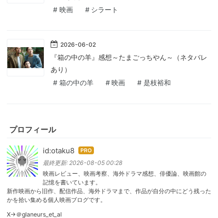
#
映画
#
シラート
2026
-
06
-
02
『箱の中の羊』感想～たまごっちやん～（ネタバレ
あり）
#
箱の中の羊
#
映画
#
是枝裕和
プロフィール
id:otaku8
はて
なブ
最終更新:
2026-08-05 00:28
ログ
映画レビュー、映画考察、海外ドラマ感想、俳優論、映画館の
記憶を書いています。
Pro
新作映画から旧作、配信作品、海外ドラマまで、作品が自分の中にどう残った
かを拾い集める個人映画ブログです。
X→＠glaneurs_et_al